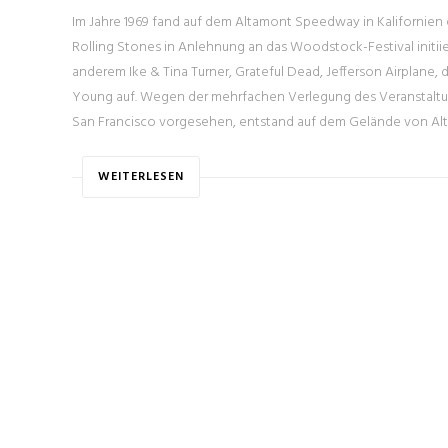
Im Jahre 1969 fand auf dem Altamont Speedway in Kalifornien
Rolling Stones in Anlehnung an das Woodstock-Festival initiie
anderem Ike & Tina Turner, Grateful Dead, Jefferson Airplane, di
Young auf. Wegen der mehrfachen Verlegung des Veranstaltun
San Francisco vorgesehen, entstand auf dem Gelände von Altam
WEITERLESEN