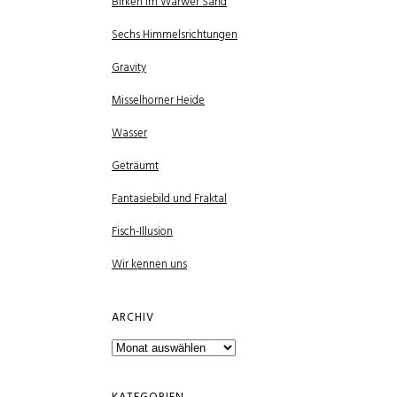
Birken im Warwer Sand
Sechs Himmelsrichtungen
Gravity
Misselhorner Heide
Wasser
Geträumt
Fantasiebild und Fraktal
Fisch-Illusion
Wir kennen uns
ARCHIV
Archiv