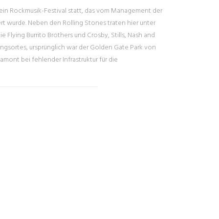
 ein Rockmusik-Festival statt, das vom Management der
rt wurde. Neben den Rolling Stones traten hier unter
e Flying Burrito Brothers und Crosby, Stills, Nash and
gsortes, ursprünglich war der Golden Gate Park von
ont bei fehlender Infrastruktur für die