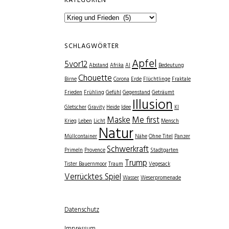
KATEGORIEN
Kategorien
SCHLAGWÖRTER
Apfel
5vor12
Abstand
Afrika
AI
Bedeutung
Chouette
Birne
Corona
Erde
Flüchtlinge
Fraktale
Frieden
Frühling
Gefühl
Gegenstand
Geträumt
Illusion
Gletscher
Gravity
Heide
Idee
KI
Maske
Me first
Krieg
Leben
Licht
Mensch
Natur
Müllcontainer
Nähe
Ohne Titel
Panzer
Schwerkraft
Primeln
Provence
Stadtgarten
Trump
Tister Bauernmoor
Traum
Vegesack
Verrücktes Spiel
Wasser
Weserpromenade
Datenschutz
Impressum