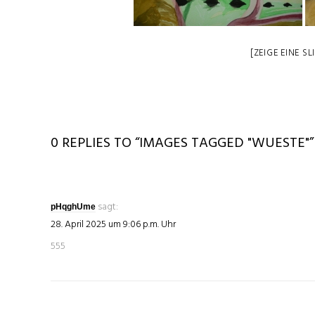
[ZEIGE EINE S
0 REPLIES TO “IMAGES TAGGED "WUESTE"”
sagt:
pHqghUme
28. April 2025 um 9:06 p.m. Uhr
555