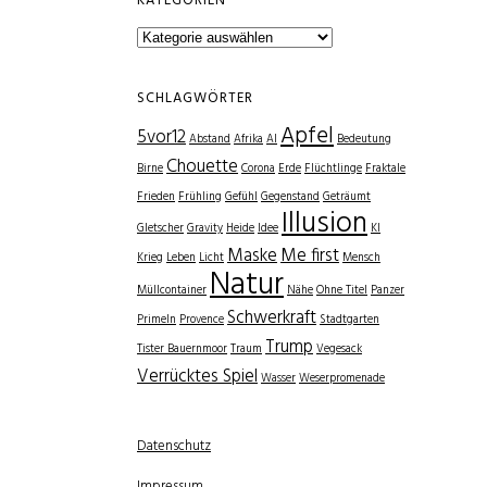
KATEGORIEN
Kategorien
SCHLAGWÖRTER
Apfel
5vor12
Abstand
Afrika
AI
Bedeutung
Chouette
Birne
Corona
Erde
Flüchtlinge
Fraktale
Frieden
Frühling
Gefühl
Gegenstand
Geträumt
Illusion
Gletscher
Gravity
Heide
Idee
KI
Maske
Me first
Krieg
Leben
Licht
Mensch
Natur
Müllcontainer
Nähe
Ohne Titel
Panzer
Schwerkraft
Primeln
Provence
Stadtgarten
Trump
Tister Bauernmoor
Traum
Vegesack
Verrücktes Spiel
Wasser
Weserpromenade
Datenschutz
Impressum