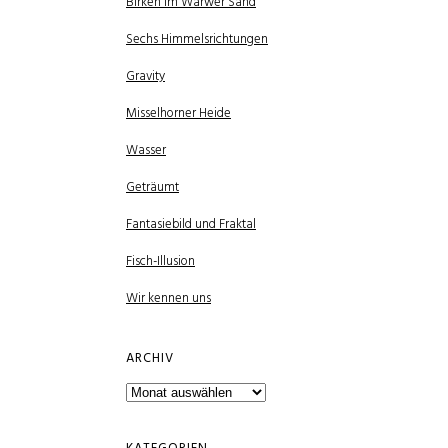
Birken im Warwer Sand
Sechs Himmelsrichtungen
Gravity
Misselhorner Heide
Wasser
Geträumt
Fantasiebild und Fraktal
Fisch-Illusion
Wir kennen uns
ARCHIV
Archiv