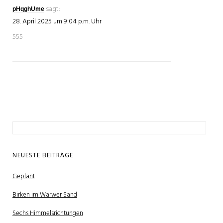
sagt:
pHqghUme
28. April 2025 um 9:04 p.m. Uhr
555
Suchen
nach:
NEUESTE BEITRÄGE
Geplant
Birken im Warwer Sand
Sechs Himmelsrichtungen