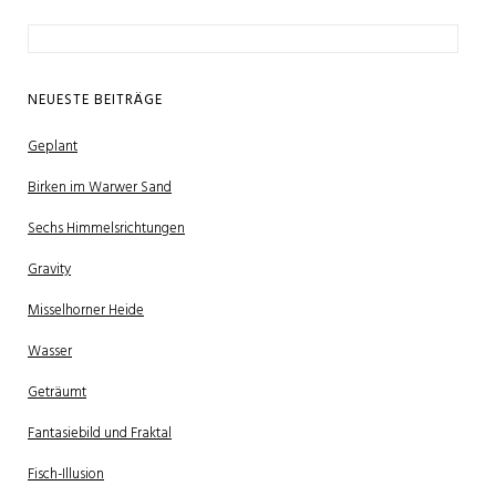
Suchen
nach:
NEUESTE BEITRÄGE
Geplant
Birken im Warwer Sand
Sechs Himmelsrichtungen
Gravity
Misselhorner Heide
Wasser
Geträumt
Fantasiebild und Fraktal
Fisch-Illusion