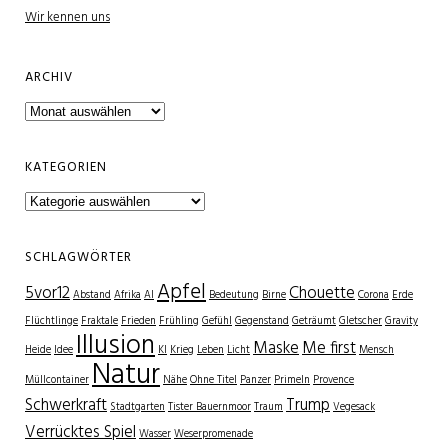
Wir kennen uns
ARCHIV
Archiv
KATEGORIEN
Kategorien
SCHLAGWÖRTER
Apfel
5vor12
Chouette
Abstand
Afrika
AI
Bedeutung
Birne
Corona
Erde
Flüchtlinge
Fraktale
Frieden
Frühling
Gefühl
Gegenstand
Geträumt
Gletscher
Gravity
Illusion
Maske
Me first
Heide
Idee
KI
Krieg
Leben
Licht
Mensch
Natur
Müllcontainer
Nähe
Ohne Titel
Panzer
Primeln
Provence
Schwerkraft
Trump
Stadtgarten
Tister Bauernmoor
Traum
Vegesack
Verrücktes Spiel
Wasser
Weserpromenade