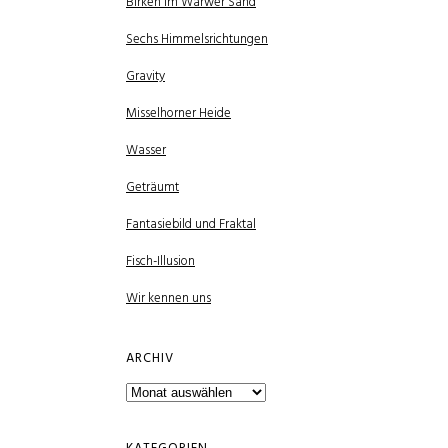
Birken im Warwer Sand
Sechs Himmelsrichtungen
Gravity
Misselhorner Heide
Wasser
Geträumt
Fantasiebild und Fraktal
Fisch-Illusion
Wir kennen uns
ARCHIV
Archiv