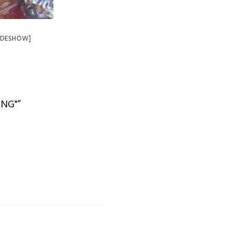
LIDESHOW]
NG"”