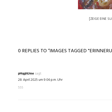
[ZEIGE EINE S
0 REPLIES TO “IMAGES TAGGED "ERINNERU
sagt:
pHqghUme
28. April 2025 um 9:06 p.m. Uhr
555