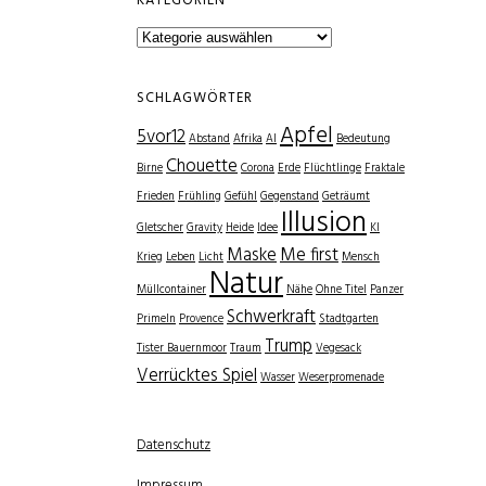
KATEGORIEN
Kategorien
SCHLAGWÖRTER
Apfel
5vor12
Abstand
Afrika
AI
Bedeutung
Chouette
Birne
Corona
Erde
Flüchtlinge
Fraktale
Frieden
Frühling
Gefühl
Gegenstand
Geträumt
Illusion
Gletscher
Gravity
Heide
Idee
KI
Maske
Me first
Krieg
Leben
Licht
Mensch
Natur
Müllcontainer
Nähe
Ohne Titel
Panzer
Schwerkraft
Primeln
Provence
Stadtgarten
Trump
Tister Bauernmoor
Traum
Vegesack
Verrücktes Spiel
Wasser
Weserpromenade
Datenschutz
Impressum