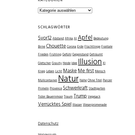
KATEGORIEN
Kategorien
SCHLAGWÖRTER
Apfel
5vor12
Abstand
Afrika
AI
Bedeutung
Chouette
Birne
Corona
Erde
Flüchtlinge
Fraktale
Frieden
Frühling
Gefühl
Gegenstand
Geträumt
Illusion
Gletscher
Gravity
Heide
Idee
KI
Maske
Me first
Krieg
Leben
Licht
Mensch
Natur
Müllcontainer
Nähe
Ohne Titel
Panzer
Schwerkraft
Primeln
Provence
Stadtgarten
Trump
Tister Bauernmoor
Traum
Vegesack
Verrücktes Spiel
Wasser
Weserpromenade
Datenschutz
Impressum