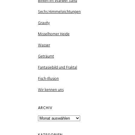
Birken im Warwer Sand
Sechs Himmelsrichtungen
Gravity
Misselhorner Heide
Wasser
Geträumt
Fantasiebild und Fraktal
Fisch-Illusion
Wir kennen uns
ARCHIV
Archiv