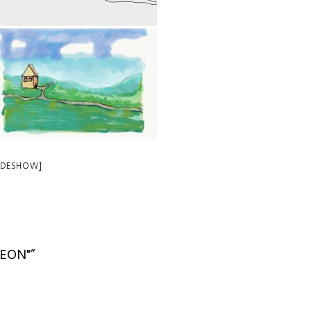
LIDESHOW]
EON"”